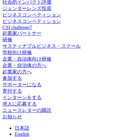
社会的インパクト評価
ジェンダーレンズ投資
ビジネスコンペティション
ビジネスコンペティション
CSI challenge7
起業家パートナー
研修
サスティナブルビジネス・スクール
学校向け研修
企業・自治体向け研修
企業・自治体の方へ
起業家の方へ
参加する
サポーターになる
寄付する
インターンをする
求人に応募する
ニュースレターの購読
お知らせ
日
本語
En
glish