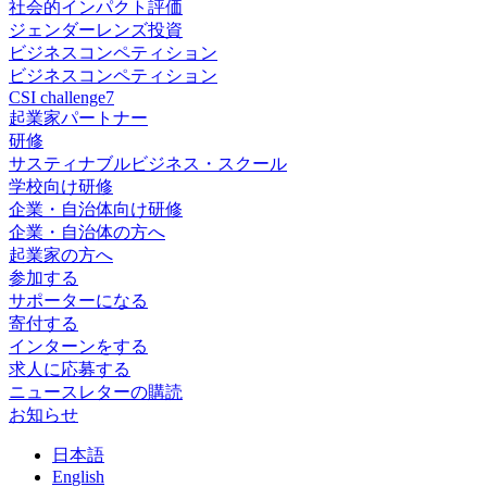
社会的インパクト評価
ジェンダーレンズ投資
ビジネスコンペティション
ビジネスコンペティション
CSI challenge7
起業家パートナー
研修
サスティナブルビジネス・スクール
学校向け研修
企業・自治体向け研修
企業・自治体の方へ
起業家の方へ
参加する
サポーターになる
寄付する
インターンをする
求人に応募する
ニュースレターの購読
お知らせ
日
本語
En
glish