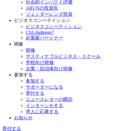
社会的インパクト評価
ARUNの投資先
ジェンダーレンズ投資
ビジネスコンペテイション
ビジネスコンペティション
CSI challenge7
起業家パートナー
研修
研修
サスティナブルビジネス・スクール
学校向け研修
企業・自治体向け研修
参加する
参加する
サポーターになる
寄付する
ニュースレターの購読
インターンをする
求人に応募する
お知らせ
寄付する