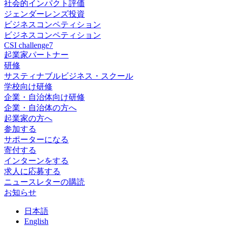
社会的インパクト評価
ジェンダーレンズ投資
ビジネスコンペティション
ビジネスコンペティション
CSI challenge7
起業家パートナー
研修
サスティナブルビジネス・スクール
学校向け研修
企業・自治体向け研修
企業・自治体の方へ
起業家の方へ
参加する
サポーターになる
寄付する
インターンをする
求人に応募する
ニュースレターの購読
お知らせ
日
本語
En
glish