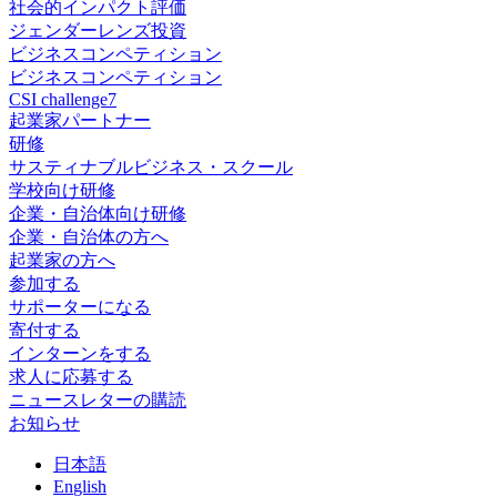
社会的インパクト評価
ジェンダーレンズ投資
ビジネスコンペティション
ビジネスコンペティション
CSI challenge7
起業家パートナー
研修
サスティナブルビジネス・スクール
学校向け研修
企業・自治体向け研修
企業・自治体の方へ
起業家の方へ
参加する
サポーターになる
寄付する
インターンをする
求人に応募する
ニュースレターの購読
お知らせ
日
本語
En
glish