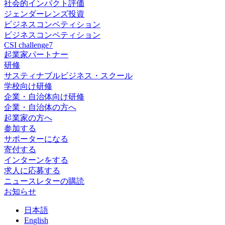
社会的インパクト評価
ジェンダーレンズ投資
ビジネスコンペティション
ビジネスコンペティション
CSI challenge7
起業家パートナー
研修
サスティナブルビジネス・スクール
学校向け研修
企業・自治体向け研修
企業・自治体の方へ
起業家の方へ
参加する
サポーターになる
寄付する
インターンをする
求人に応募する
ニュースレターの購読
お知らせ
日
本語
En
glish