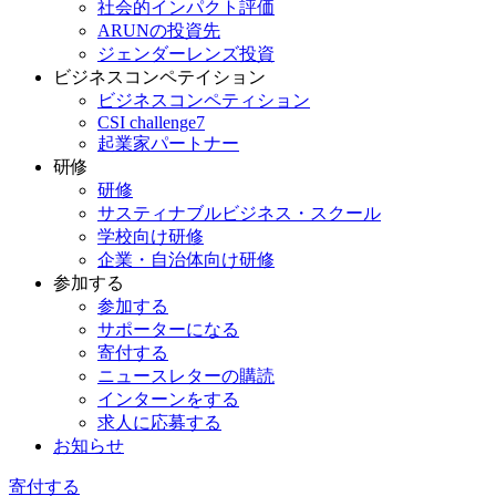
社会的インパクト評価
ARUNの投資先
ジェンダーレンズ投資
ビジネスコンペテイション
ビジネスコンペティション
CSI challenge7
起業家パートナー
研修
研修
サスティナブルビジネス・スクール
学校向け研修
企業・自治体向け研修
参加する
参加する
サポーターになる
寄付する
ニュースレターの購読
インターンをする
求人に応募する
お知らせ
寄付する