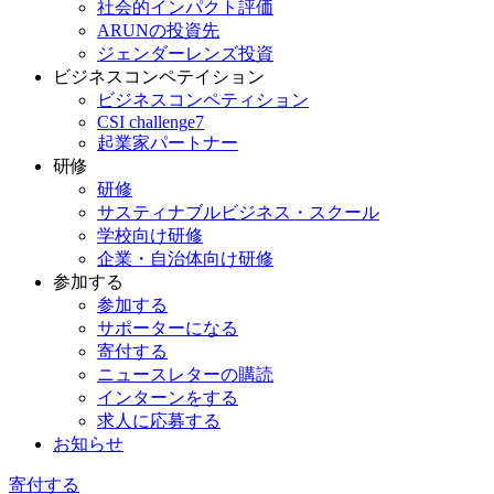
社会的インパクト評価
ARUNの投資先
ジェンダーレンズ投資
ビジネスコンペテイション
ビジネスコンペティション
CSI challenge7
起業家パートナー
研修
研修
サスティナブルビジネス・スクール
学校向け研修
企業・自治体向け研修
参加する
参加する
サポーターになる
寄付する
ニュースレターの購読
インターンをする
求人に応募する
お知らせ
寄付する