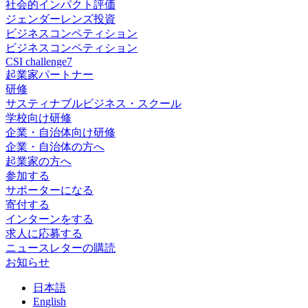
社会的インパクト評価
ジェンダーレンズ投資
ビジネスコンペティション
ビジネスコンペティション
CSI challenge7
起業家パートナー
研修
サスティナブルビジネス・スクール
学校向け研修
企業・自治体向け研修
企業・自治体の方へ
起業家の方へ
参加する
サポーターになる
寄付する
インターンをする
求人に応募する
ニュースレターの購読
お知らせ
日
本語
En
glish