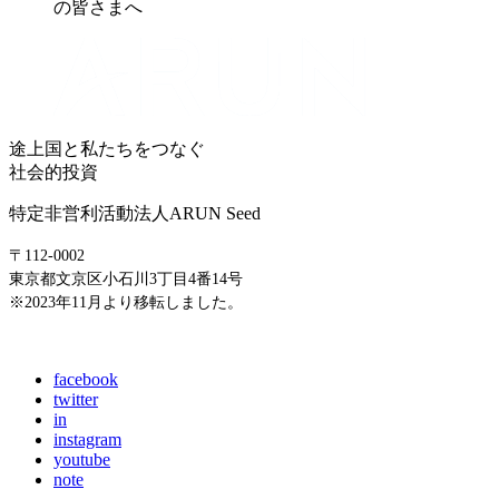
の皆さまへ
途上国と私たちをつなぐ
社会的投資
特定非営利活動法人ARUN Seed
〒112-0002
東京都文京区小石川3丁目4番14号
※2023年11月より移転しました。
E-mail: info@arunseed.jp
facebook
twitter
in
instagram
youtube
note