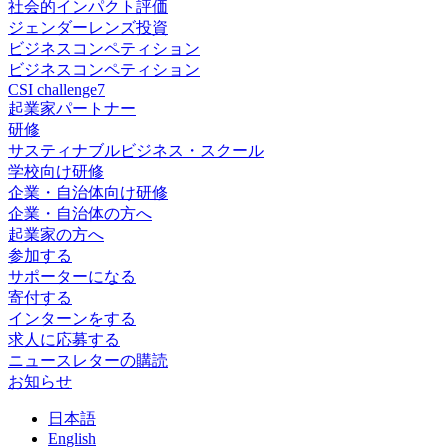
社会的インパクト評価
ジェンダーレンズ投資
ビジネスコンペティション
ビジネスコンペティション
CSI challenge7
起業家パートナー
研修
サスティナブルビジネス・スクール
学校向け研修
企業・自治体向け研修
企業・自治体の方へ
起業家の方へ
参加する
サポーターになる
寄付する
インターンをする
求人に応募する
ニュースレターの購読
お知らせ
日
本語
En
glish