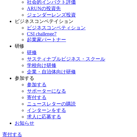
社会的インパクト評価
ARUNの投資先
ジェンダーレンズ投資
ビジネスコンペテイション
ビジネスコンペティション
CSI challenge7
起業家パートナー
研修
研修
サスティナブルビジネス・スクール
学校向け研修
企業・自治体向け研修
参加する
参加する
サポーターになる
寄付する
ニュースレターの購読
インターンをする
求人に応募する
お知らせ
寄付する