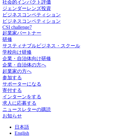
社会的インパクト評価
ジェンダーレンズ投資
ビジネスコンペティション
ビジネスコンペティション
CSI challenge7
起業家パートナー
研修
サスティナブルビジネス・スクール
学校向け研修
企業・自治体向け研修
企業・自治体の方へ
起業家の方へ
参加する
サポーターになる
寄付する
インターンをする
求人に応募する
ニュースレターの購読
お知らせ
日
本語
En
glish