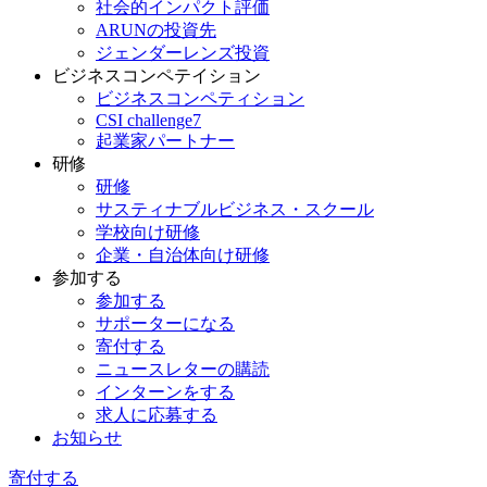
社会的インパクト評価
ARUNの投資先
ジェンダーレンズ投資
ビジネスコンペテイション
ビジネスコンペティション
CSI challenge7
起業家パートナー
研修
研修
サスティナブルビジネス・スクール
学校向け研修
企業・自治体向け研修
参加する
参加する
サポーターになる
寄付する
ニュースレターの購読
インターンをする
求人に応募する
お知らせ
寄付する