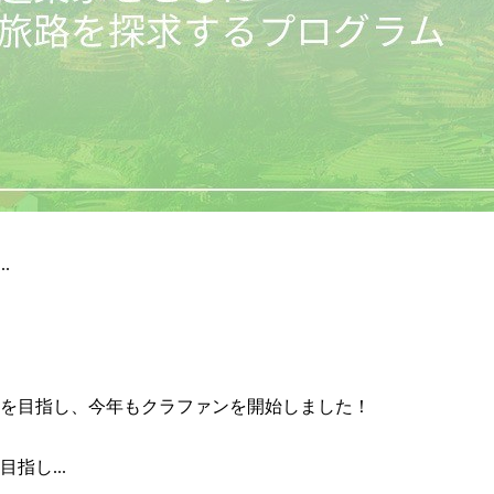
.
指し...