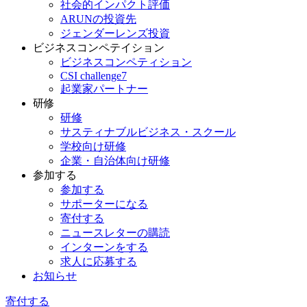
社会的インパクト評価
ARUNの投資先
ジェンダーレンズ投資
ビジネスコンペテイション
ビジネスコンペティション
CSI challenge7
起業家パートナー
研修
研修
サスティナブルビジネス・スクール
学校向け研修
企業・自治体向け研修
参加する
参加する
サポーターになる
寄付する
ニュースレターの購読
インターンをする
求人に応募する
お知らせ
寄付する