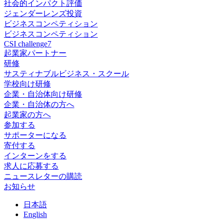
社会的インパクト評価
ジェンダーレンズ投資
ビジネスコンペティション
ビジネスコンペティション
CSI challenge7
起業家パートナー
研修
サスティナブルビジネス・スクール
学校向け研修
企業・自治体向け研修
企業・自治体の方へ
起業家の方へ
参加する
サポーターになる
寄付する
インターンをする
求人に応募する
ニュースレターの購読
お知らせ
日
本語
En
glish