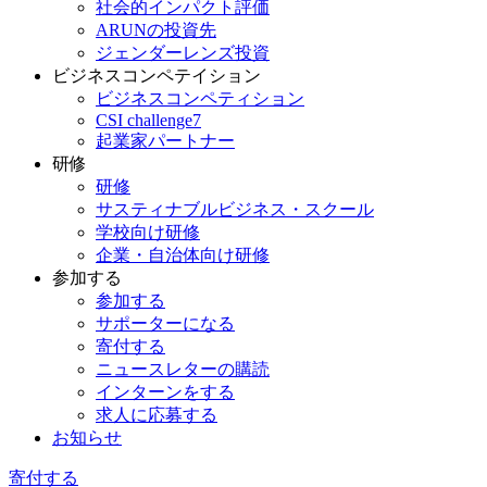
社会的インパクト評価
ARUNの投資先
ジェンダーレンズ投資
ビジネスコンペテイション
ビジネスコンペティション
CSI challenge7
起業家パートナー
研修
研修
サスティナブルビジネス・スクール
学校向け研修
企業・自治体向け研修
参加する
参加する
サポーターになる
寄付する
ニュースレターの購読
インターンをする
求人に応募する
お知らせ
寄付する