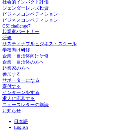
社会的インパクト評価
ジェンダーレンズ投資
ビジネスコンペティション
ビジネスコンペティション
CSI challenge7
起業家パートナー
研修
サスティナブルビジネス・スクール
学校向け研修
企業・自治体向け研修
企業・自治体の方へ
起業家の方へ
参加する
サポーターになる
寄付する
インターンをする
求人に応募する
ニュースレターの購読
お知らせ
日
本語
En
glish