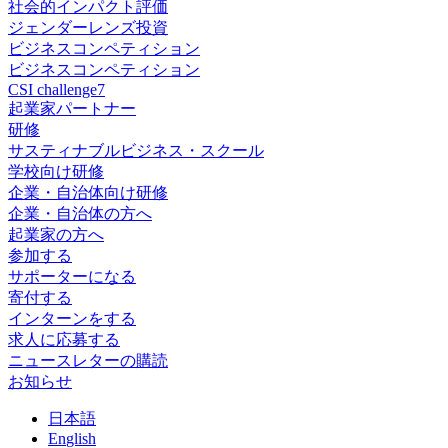
社会的インパクト評価
ジェンダーレンズ投資
ビジネスコンペティション
ビジネスコンペティション
CSI challenge7
起業家パートナー
研修
サスティナブルビジネス・スクール
学校向け研修
企業・自治体向け研修
企業・自治体の方へ
起業家の方へ
参加する
サポーターになる
寄付する
インターンをする
求人に応募する
ニュースレターの購読
お知らせ
日
本語
En
glish