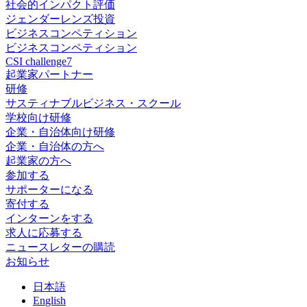
社会的インパクト評価
ジェンダーレンズ投資
ビジネスコンペティション
ビジネスコンペティション
CSI challenge7
起業家パートナー
研修
サスティナブルビジネス・スクール
学校向け研修
企業・自治体向け研修
企業・自治体の方へ
起業家の方へ
参加する
サポーターになる
寄付する
インターンをする
求人に応募する
ニュースレターの購読
お知らせ
日
本語
En
glish