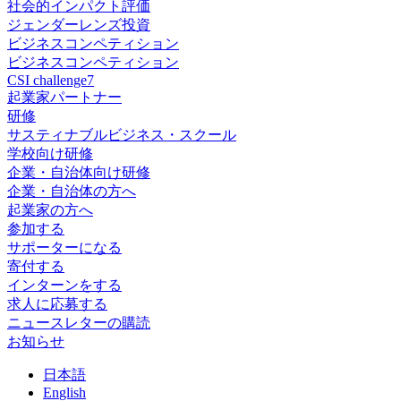
社会的インパクト評価
ジェンダーレンズ投資
ビジネスコンペティション
ビジネスコンペティション
CSI challenge7
起業家パートナー
研修
サスティナブルビジネス・スクール
学校向け研修
企業・自治体向け研修
企業・自治体の方へ
起業家の方へ
参加する
サポーターになる
寄付する
インターンをする
求人に応募する
ニュースレターの購読
お知らせ
日
本語
En
glish