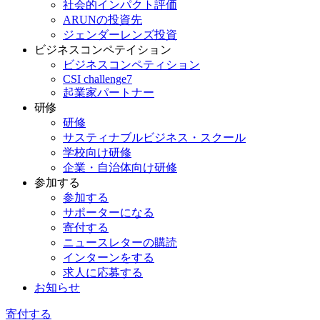
社会的インパクト評価
ARUNの投資先
ジェンダーレンズ投資
ビジネスコンペテイション
ビジネスコンペティション
CSI challenge7
起業家パートナー
研修
研修
サスティナブルビジネス・スクール
学校向け研修
企業・自治体向け研修
参加する
参加する
サポーターになる
寄付する
ニュースレターの購読
インターンをする
求人に応募する
お知らせ
寄付する