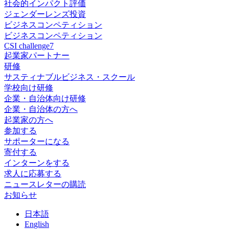
社会的インパクト評価
ジェンダーレンズ投資
ビジネスコンペティション
ビジネスコンペティション
CSI challenge7
起業家パートナー
研修
サスティナブルビジネス・スクール
学校向け研修
企業・自治体向け研修
企業・自治体の方へ
起業家の方へ
参加する
サポーターになる
寄付する
インターンをする
求人に応募する
ニュースレターの購読
お知らせ
日
本語
En
glish