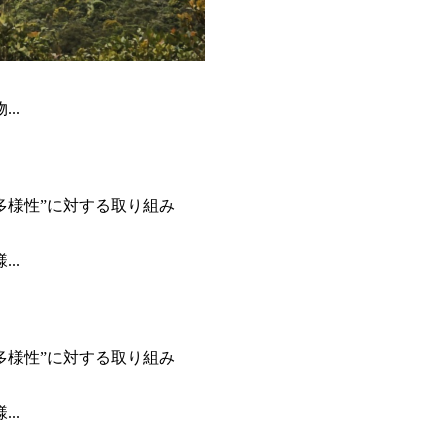
..
..
..