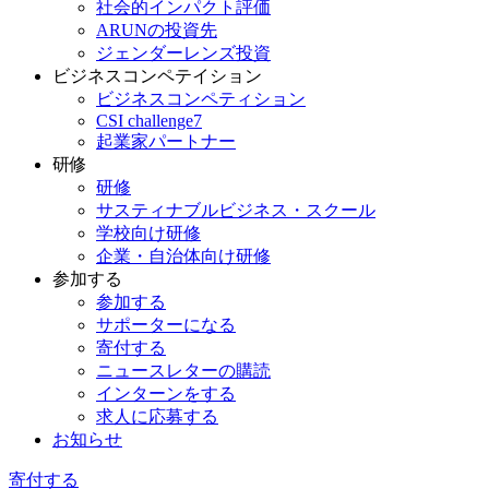
社会的インパクト評価
ARUNの投資先
ジェンダーレンズ投資
ビジネスコンペテイション
ビジネスコンペティション
CSI challenge7
起業家パートナー
研修
研修
サスティナブルビジネス・スクール
学校向け研修
企業・自治体向け研修
参加する
参加する
サポーターになる
寄付する
ニュースレターの購読
インターンをする
求人に応募する
お知らせ
寄付する