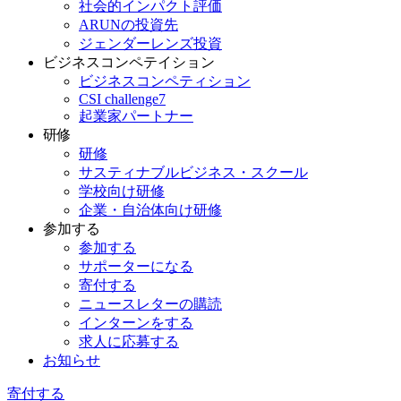
社会的インパクト評価
ARUNの投資先
ジェンダーレンズ投資
ビジネスコンペテイション
ビジネスコンペティション
CSI challenge7
起業家パートナー
研修
研修
サスティナブルビジネス・スクール
学校向け研修
企業・自治体向け研修
参加する
参加する
サポーターになる
寄付する
ニュースレターの購読
インターンをする
求人に応募する
お知らせ
寄付する