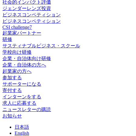
社会的インパクト評価
ジェンダーレンズ投資
ビジネスコンペティション
ビジネスコンペティション
CSI challenge7
起業家パートナー
研修
サスティナブルビジネス・スクール
学校向け研修
企業・自治体向け研修
企業・自治体の方へ
起業家の方へ
参加する
サポーターになる
寄付する
インターンをする
求人に応募する
ニュースレターの購読
お知らせ
日
本語
En
glish