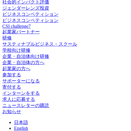
社会的インパクト評価
ジェンダーレンズ投資
ビジネスコンペティション
ビジネスコンペティション
CSI challenge7
起業家パートナー
研修
サスティナブルビジネス・スクール
学校向け研修
企業・自治体向け研修
企業・自治体の方へ
起業家の方へ
参加する
サポーターになる
寄付する
インターンをする
求人に応募する
ニュースレターの購読
お知らせ
日
本語
En
glish