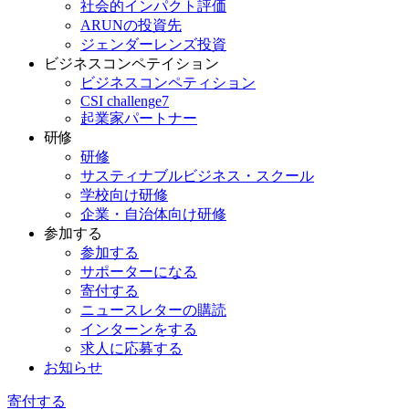
社会的インパクト評価
ARUNの投資先
ジェンダーレンズ投資
ビジネスコンペテイション
ビジネスコンペティション
CSI challenge7
起業家パートナー
研修
研修
サスティナブルビジネス・スクール
学校向け研修
企業・自治体向け研修
参加する
参加する
サポーターになる
寄付する
ニュースレターの購読
インターンをする
求人に応募する
お知らせ
寄付する