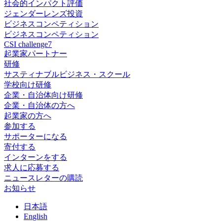
社会的インパクト評価
ジェンダーレンズ投資
ビジネスコンペティション
ビジネスコンペティション
CSI challenge7
起業家パートナー
研修
サスティナブルビジネス・スクール
学校向け研修
企業・自治体向け研修
企業・自治体の方へ
起業家の方へ
参加する
サポーターになる
寄付する
インターンをする
求人に応募する
ニュースレターの購読
お知らせ
日
本語
En
glish