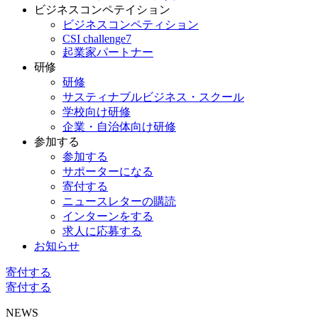
ビジネスコンペテイション
ビジネスコンペティション
CSI challenge7
起業家パートナー
研修
研修
サスティナブルビジネス・スクール
学校向け研修
企業・自治体向け研修
参加する
参加する
サポーターになる
寄付する
ニュースレターの購読
インターンをする
求人に応募する
お知らせ
寄付する
寄付する
NEWS