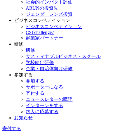
社会的インパクト評価
ARUNの投資先
ジェンダーレンズ投資
ビジネスコンペテイション
ビジネスコンペティション
CSI challenge7
起業家パートナー
研修
研修
サスティナブルビジネス・スクール
学校向け研修
企業・自治体向け研修
参加する
参加する
サポーターになる
寄付する
ニュースレターの購読
インターンをする
求人に応募する
お知らせ
寄付する