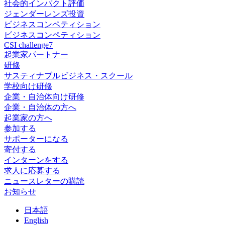
社会的インパクト評価
ジェンダーレンズ投資
ビジネスコンペティション
ビジネスコンペティション
CSI challenge7
起業家パートナー
研修
サスティナブルビジネス・スクール
学校向け研修
企業・自治体向け研修
企業・自治体の方へ
起業家の方へ
参加する
サポーターになる
寄付する
インターンをする
求人に応募する
ニュースレターの購読
お知らせ
日
本語
En
glish