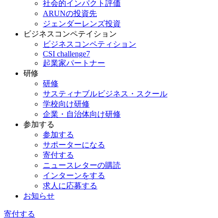
社会的インパクト評価
ARUNの投資先
ジェンダーレンズ投資
ビジネスコンペテイション
ビジネスコンペティション
CSI challenge7
起業家パートナー
研修
研修
サスティナブルビジネス・スクール
学校向け研修
企業・自治体向け研修
参加する
参加する
サポーターになる
寄付する
ニュースレターの購読
インターンをする
求人に応募する
お知らせ
寄付する