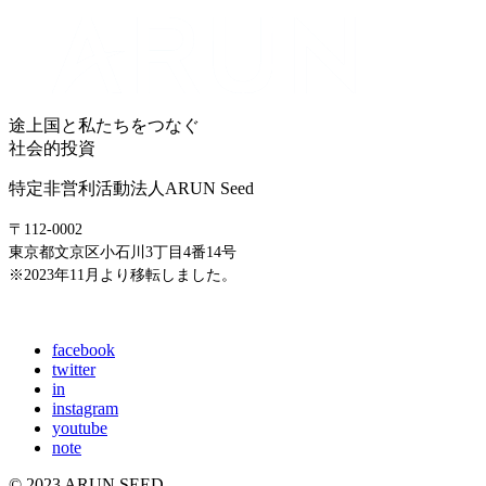
途上国と私たちをつなぐ
社会的投資
特定非営利活動法人ARUN Seed
〒112-0002
東京都文京区小石川3丁目4番14号
※2023年11月より移転しました。
E-mail: info@arunseed.jp
facebook
twitter
in
instagram
youtube
note
© 2023 ARUN SEED