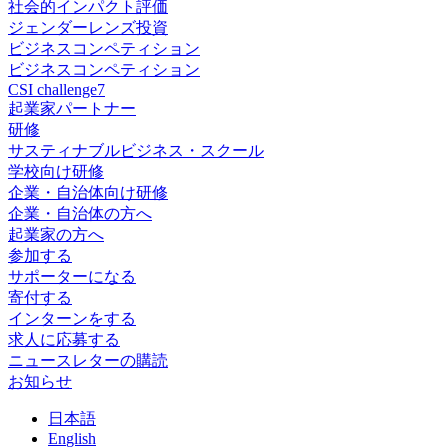
社会的インパクト評価
ジェンダーレンズ投資
ビジネスコンペティション
ビジネスコンペティション
CSI challenge7
起業家パートナー
研修
サスティナブルビジネス・スクール
学校向け研修
企業・自治体向け研修
企業・自治体の方へ
起業家の方へ
参加する
サポーターになる
寄付する
インターンをする
求人に応募する
ニュースレターの購読
お知らせ
日
本語
En
glish