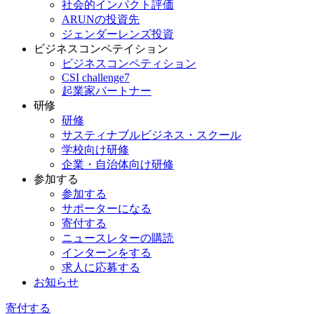
社会的インパクト評価
ARUNの投資先
ジェンダーレンズ投資
ビジネスコンペテイション
ビジネスコンペティション
CSI challenge7
起業家パートナー
研修
研修
サスティナブルビジネス・スクール
学校向け研修
企業・自治体向け研修
参加する
参加する
サポーターになる
寄付する
ニュースレターの購読
インターンをする
求人に応募する
お知らせ
寄付する