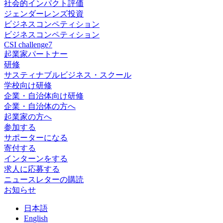
社会的インパクト評価
ジェンダーレンズ投資
ビジネスコンペティション
ビジネスコンペティション
CSI challenge7
起業家パートナー
研修
サスティナブルビジネス・スクール
学校向け研修
企業・自治体向け研修
企業・自治体の方へ
起業家の方へ
参加する
サポーターになる
寄付する
インターンをする
求人に応募する
ニュースレターの購読
お知らせ
日
本語
En
glish