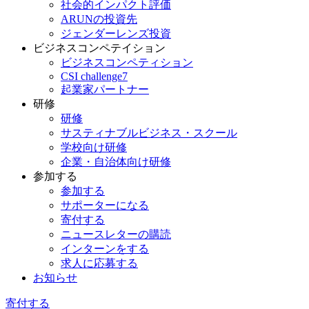
社会的インパクト評価
ARUNの投資先
ジェンダーレンズ投資
ビジネスコンペテイション
ビジネスコンペティション
CSI challenge7
起業家パートナー
研修
研修
サスティナブルビジネス・スクール
学校向け研修
企業・自治体向け研修
参加する
参加する
サポーターになる
寄付する
ニュースレターの購読
インターンをする
求人に応募する
お知らせ
寄付する