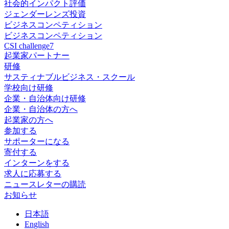
社会的インパクト評価
ジェンダーレンズ投資
ビジネスコンペティション
ビジネスコンペティション
CSI challenge7
起業家パートナー
研修
サスティナブルビジネス・スクール
学校向け研修
企業・自治体向け研修
企業・自治体の方へ
起業家の方へ
参加する
サポーターになる
寄付する
インターンをする
求人に応募する
ニュースレターの購読
お知らせ
日
本語
En
glish