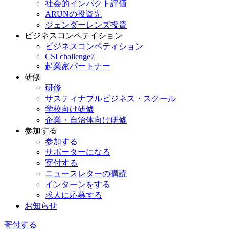
社会的インパクト評価
ARUNの投資先
ジェンダーレンズ投資
ビジネスコンペテイション
ビジネスコンペティション
CSI challenge7
起業家パートナー
研修
研修
サスティナブルビジネス・スクール
学校向け研修
企業・自治体向け研修
参加する
参加する
サポーターになる
寄付する
ニュースレターの購読
インターンをする
求人に応募する
お知らせ
寄付する