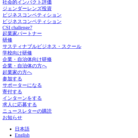
社会的インパクト評価
ジェンダーレンズ投資
ビジネスコンペティション
ビジネスコンペティション
CSI challenge7
起業家パートナー
研修
サスティナブルビジネス・スクール
学校向け研修
企業・自治体向け研修
企業・自治体の方へ
起業家の方へ
参加する
サポーターになる
寄付する
インターンをする
求人に応募する
ニュースレターの購読
お知らせ
日
本語
En
glish