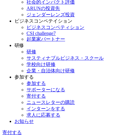
社会的インパクト評価
ARUNの投資先
ジェンダーレンズ投資
ビジネスコンペテイション
ビジネスコンペティション
CSI challenge7
起業家パートナー
研修
研修
サスティナブルビジネス・スクール
学校向け研修
企業・自治体向け研修
参加する
参加する
サポーターになる
寄付する
ニュースレターの購読
インターンをする
求人に応募する
お知らせ
寄付する