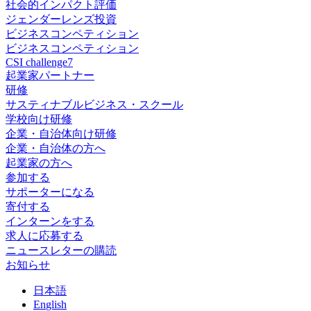
社会的インパクト評価
ジェンダーレンズ投資
ビジネスコンペティション
ビジネスコンペティション
CSI challenge7
起業家パートナー
研修
サスティナブルビジネス・スクール
学校向け研修
企業・自治体向け研修
企業・自治体の方へ
起業家の方へ
参加する
サポーターになる
寄付する
インターンをする
求人に応募する
ニュースレターの購読
お知らせ
日
本語
En
glish