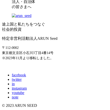
法人・自治体
の皆さまへ
途上国と私たちをつなぐ
社会的投資
特定非営利活動法人ARUN Seed
〒112-0002
東京都文京区小石川3丁目4番14号
※2023年11月より移転しました。
E-mail: info@arunseed.jp
facebook
twitter
in
instagram
youtube
note
© 2023 ARUN SEED