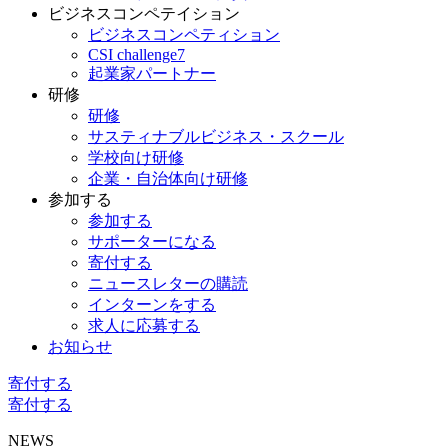
ビジネスコンペテイション
ビジネスコンペティション
CSI challenge7
起業家パートナー
研修
研修
サスティナブルビジネス・スクール
学校向け研修
企業・自治体向け研修
参加する
参加する
サポーターになる
寄付する
ニュースレターの購読
インターンをする
求人に応募する
お知らせ
寄付する
寄付する
NEWS