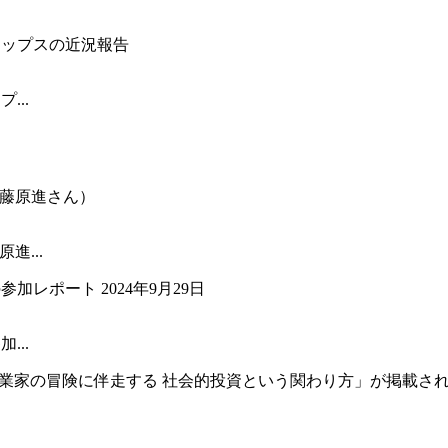
...
進...
...