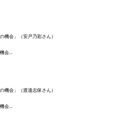
会...
会...