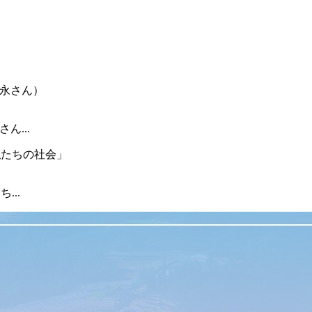
ん...
...