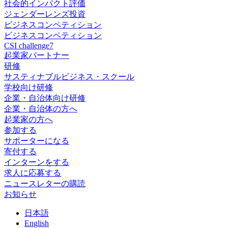
社会的インパクト評価
ジェンダーレンズ投資
ビジネスコンペティション
ビジネスコンペティション
CSI challenge7
起業家パートナー
研修
サスティナブルビジネス・スクール
学校向け研修
企業・自治体向け研修
企業・自治体の方へ
起業家の方へ
参加する
サポーターになる
寄付する
インターンをする
求人に応募する
ニュースレターの購読
お知らせ
日
本語
En
glish