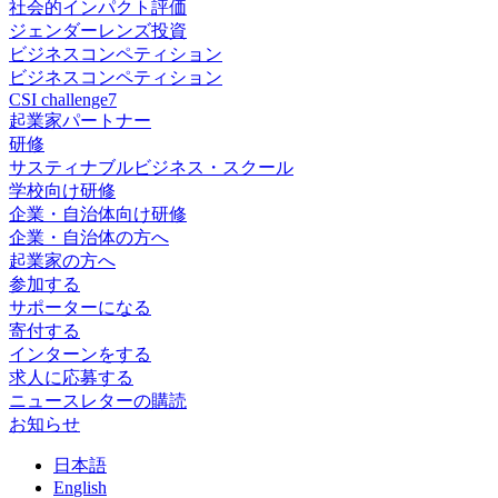
社会的インパクト評価
ジェンダーレンズ投資
ビジネスコンペティション
ビジネスコンペティション
CSI challenge7
起業家パートナー
研修
サスティナブルビジネス・スクール
学校向け研修
企業・自治体向け研修
企業・自治体の方へ
起業家の方へ
参加する
サポーターになる
寄付する
インターンをする
求人に応募する
ニュースレターの購読
お知らせ
日
本語
En
glish