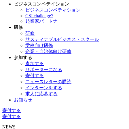
ビジネスコンペテイション
ビジネスコンペティション
CSI challenge7
起業家パートナー
研修
研修
サスティナブルビジネス・スクール
学校向け研修
企業・自治体向け研修
参加する
参加する
サポーターになる
寄付する
ニュースレターの購読
インターンをする
求人に応募する
お知らせ
寄付する
寄付する
NEWS