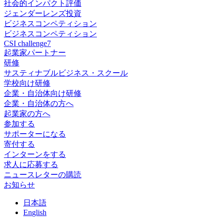
社会的インパクト評価
ジェンダーレンズ投資
ビジネスコンペティション
ビジネスコンペティション
CSI challenge7
起業家パートナー
研修
サスティナブルビジネス・スクール
学校向け研修
企業・自治体向け研修
企業・自治体の方へ
起業家の方へ
参加する
サポーターになる
寄付する
インターンをする
求人に応募する
ニュースレターの購読
お知らせ
日
本語
En
glish