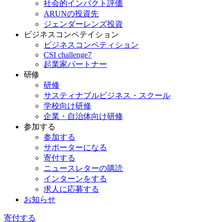
社会的インパクト評価
ARUNの投資先
ジェンダーレンズ投資
ビジネスコンペテイション
ビジネスコンペティション
CSI challenge7
起業家パートナー
研修
研修
サスティナブルビジネス・スクール
学校向け研修
企業・自治体向け研修
参加する
参加する
サポーターになる
寄付する
ニュースレターの購読
インターンをする
求人に応募する
お知らせ
寄付する