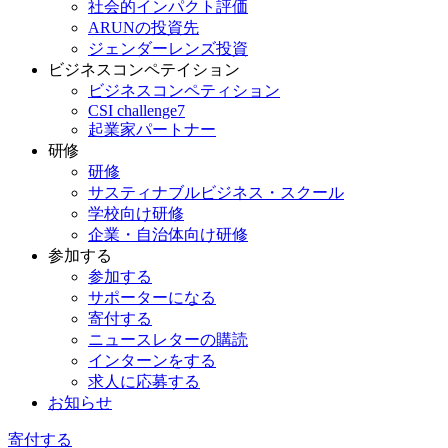
社会的インパクト評価
ARUNの投資先
ジェンダーレンズ投資
ビジネスコンペテイション
ビジネスコンペティション
CSI challenge7
起業家パートナー
研修
研修
サスティナブルビジネス・スクール
学校向け研修
企業・自治体向け研修
参加する
参加する
サポーターになる
寄付する
ニュースレターの購読
インターンをする
求人に応募する
お知らせ
寄付する