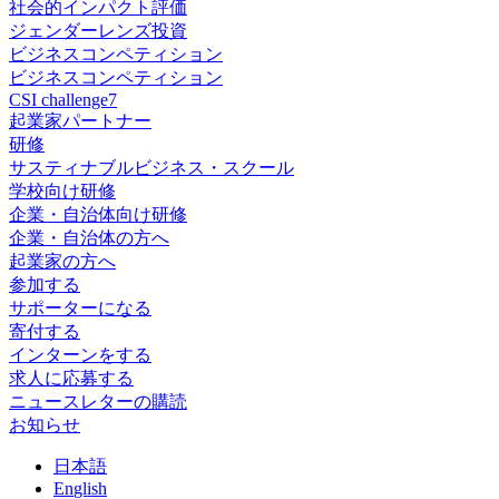
社会的インパクト評価
ジェンダーレンズ投資
ビジネスコンペティション
ビジネスコンペティション
CSI challenge7
起業家パートナー
研修
サスティナブルビジネス・スクール
学校向け研修
企業・自治体向け研修
企業・自治体の方へ
起業家の方へ
参加する
サポーターになる
寄付する
インターンをする
求人に応募する
ニュースレターの購読
お知らせ
日
本語
En
glish