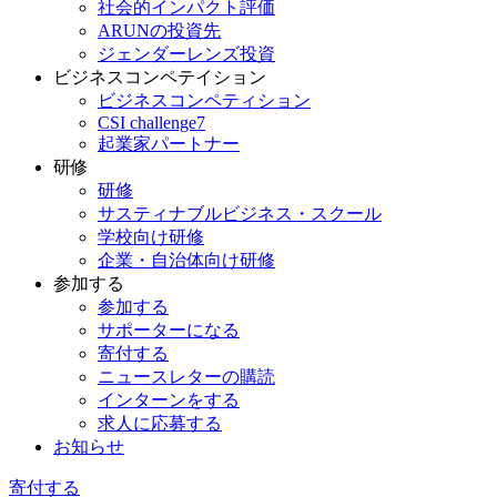
社会的インパクト評価
ARUNの投資先
ジェンダーレンズ投資
ビジネスコンペテイション
ビジネスコンペティション
CSI challenge7
起業家パートナー
研修
研修
サスティナブルビジネス・スクール
学校向け研修
企業・自治体向け研修
参加する
参加する
サポーターになる
寄付する
ニュースレターの購読
インターンをする
求人に応募する
お知らせ
寄付する