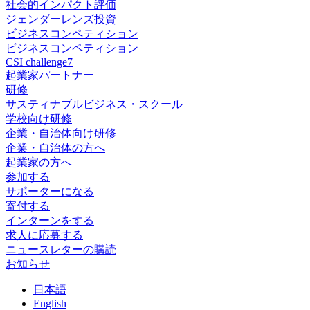
社会的インパクト評価
ジェンダーレンズ投資
ビジネスコンペティション
ビジネスコンペティション
CSI challenge7
起業家パートナー
研修
サスティナブルビジネス・スクール
学校向け研修
企業・自治体向け研修
企業・自治体の方へ
起業家の方へ
参加する
サポーターになる
寄付する
インターンをする
求人に応募する
ニュースレターの購読
お知らせ
日
本語
En
glish