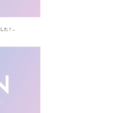
た！...