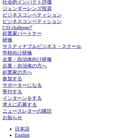
社会的インパクト評価
ジェンダーレンズ投資
ビジネスコンペティション
ビジネスコンペティション
CSI challenge7
起業家パートナー
研修
サスティナブルビジネス・スクール
学校向け研修
企業・自治体向け研修
企業・自治体の方へ
起業家の方へ
参加する
サポーターになる
寄付する
インターンをする
求人に応募する
ニュースレターの購読
お知らせ
日
本語
En
glish