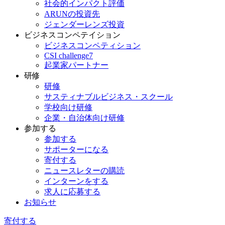
社会的インパクト評価
ARUNの投資先
ジェンダーレンズ投資
ビジネスコンペテイション
ビジネスコンペティション
CSI challenge7
起業家パートナー
研修
研修
サスティナブルビジネス・スクール
学校向け研修
企業・自治体向け研修
参加する
参加する
サポーターになる
寄付する
ニュースレターの購読
インターンをする
求人に応募する
お知らせ
寄付する