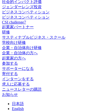
社会的インパクト評価
ジェンダーレンズ投資
ビジネスコンペティション
ビジネスコンペティション
CSI challenge7
起業家パートナー
研修
サスティナブルビジネス・スクール
学校向け研修
企業・自治体向け研修
企業・自治体の方へ
起業家の方へ
参加する
サポーターになる
寄付する
インターンをする
求人に応募する
ニュースレターの購読
お知らせ
日
本語
En
glish