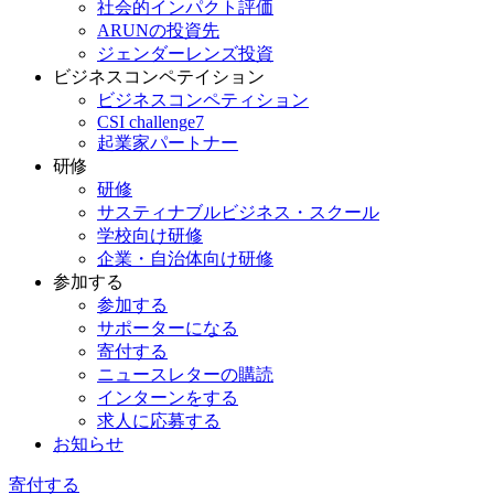
社会的インパクト評価
ARUNの投資先
ジェンダーレンズ投資
ビジネスコンペテイション
ビジネスコンペティション
CSI challenge7
起業家パートナー
研修
研修
サスティナブルビジネス・スクール
学校向け研修
企業・自治体向け研修
参加する
参加する
サポーターになる
寄付する
ニュースレターの購読
インターンをする
求人に応募する
お知らせ
寄付する