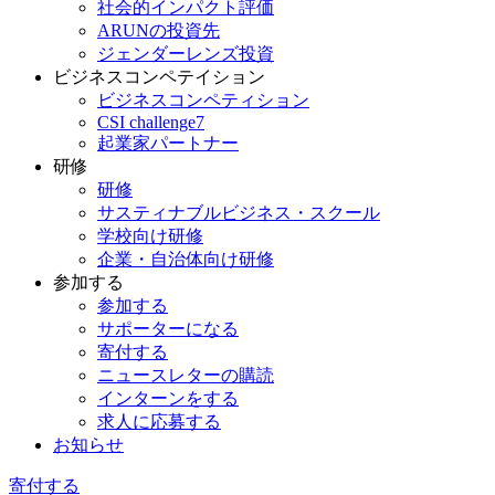
社会的インパクト評価
ARUNの投資先
ジェンダーレンズ投資
ビジネスコンペテイション
ビジネスコンペティション
CSI challenge7
起業家パートナー
研修
研修
サスティナブルビジネス・スクール
学校向け研修
企業・自治体向け研修
参加する
参加する
サポーターになる
寄付する
ニュースレターの購読
インターンをする
求人に応募する
お知らせ
寄付する