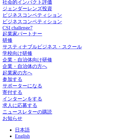
社会的インパクト評価
ジェンダーレンズ投資
ビジネスコンペティション
ビジネスコンペティション
CSI challenge7
起業家パートナー
研修
サスティナブルビジネス・スクール
学校向け研修
企業・自治体向け研修
企業・自治体の方へ
起業家の方へ
参加する
サポーターになる
寄付する
インターンをする
求人に応募する
ニュースレターの購読
お知らせ
日
本語
En
glish