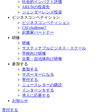
社会的インパクト評価
ARUNの投資先
ジェンダーレンズ投資
ビジネスコンペテイション
ビジネスコンペティション
CSI challenge7
起業家パートナー
研修
研修
サスティナブルビジネス・スクール
学校向け研修
企業・自治体向け研修
参加する
参加する
サポーターになる
寄付する
ニュースレターの購読
インターンをする
求人に応募する
お知らせ
寄付する