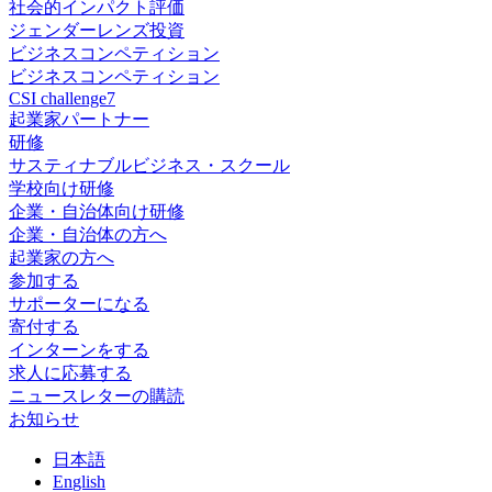
社会的インパクト評価
ジェンダーレンズ投資
ビジネスコンペティション
ビジネスコンペティション
CSI challenge7
起業家パートナー
研修
サスティナブルビジネス・スクール
学校向け研修
企業・自治体向け研修
企業・自治体の方へ
起業家の方へ
参加する
サポーターになる
寄付する
インターンをする
求人に応募する
ニュースレターの購読
お知らせ
日
本語
En
glish