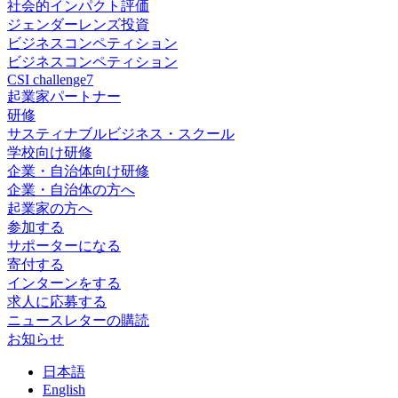
社会的インパクト評価
ジェンダーレンズ投資
ビジネスコンペティション
ビジネスコンペティション
CSI challenge7
起業家パートナー
研修
サスティナブルビジネス・スクール
学校向け研修
企業・自治体向け研修
企業・自治体の方へ
起業家の方へ
参加する
サポーターになる
寄付する
インターンをする
求人に応募する
ニュースレターの購読
お知らせ
日
本語
En
glish