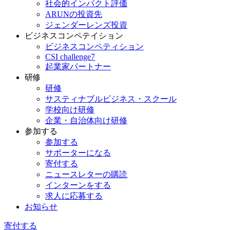
社会的インパクト評価
ARUNの投資先
ジェンダーレンズ投資
ビジネスコンペテイション
ビジネスコンペティション
CSI challenge7
起業家パートナー
研修
研修
サスティナブルビジネス・スクール
学校向け研修
企業・自治体向け研修
参加する
参加する
サポーターになる
寄付する
ニュースレターの購読
インターンをする
求人に応募する
お知らせ
寄付する