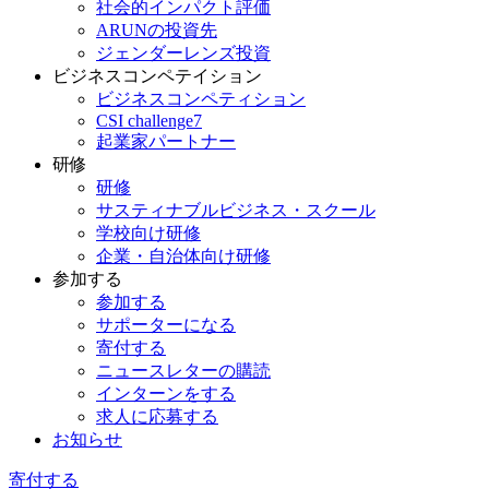
社会的インパクト評価
ARUNの投資先
ジェンダーレンズ投資
ビジネスコンペテイション
ビジネスコンペティション
CSI challenge7
起業家パートナー
研修
研修
サスティナブルビジネス・スクール
学校向け研修
企業・自治体向け研修
参加する
参加する
サポーターになる
寄付する
ニュースレターの購読
インターンをする
求人に応募する
お知らせ
寄付する