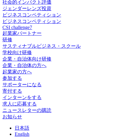
社会的インパクト評価
ジェンダーレンズ投資
ビジネスコンペティション
ビジネスコンペティション
CSI challenge7
起業家パートナー
研修
サスティナブルビジネス・スクール
学校向け研修
企業・自治体向け研修
企業・自治体の方へ
起業家の方へ
参加する
サポーターになる
寄付する
インターンをする
求人に応募する
ニュースレターの購読
お知らせ
日
本語
En
glish