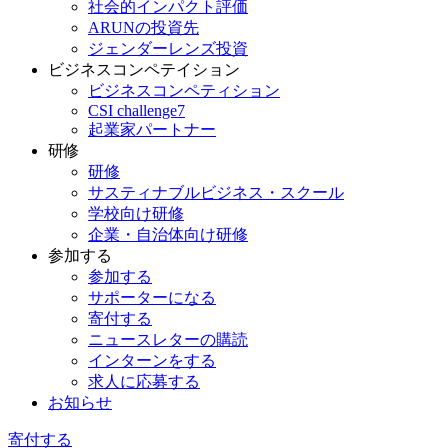
社会的インパクト評価
ARUNの投資先
ジェンダーレンズ投資
ビジネスコンペテイション
ビジネスコンペティション
CSI challenge7
起業家パートナー
研修
研修
サスティナブルビジネス・スクール
学校向け研修
企業・自治体向け研修
参加する
参加する
サポーターになる
寄付する
ニュースレターの購読
インターンをする
求人に応募する
お知らせ
寄付する