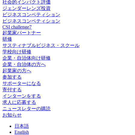
社会的インパクト評価
ジェンダーレンズ投資
ビジネスコンペティション
ビジネスコンペティション
CSI challenge7
起業家パートナー
研修
サスティナブルビジネス・スクール
学校向け研修
企業・自治体向け研修
企業・自治体の方へ
起業家の方へ
参加する
サポーターになる
寄付する
インターンをする
求人に応募する
ニュースレターの購読
お知らせ
日
本語
En
glish