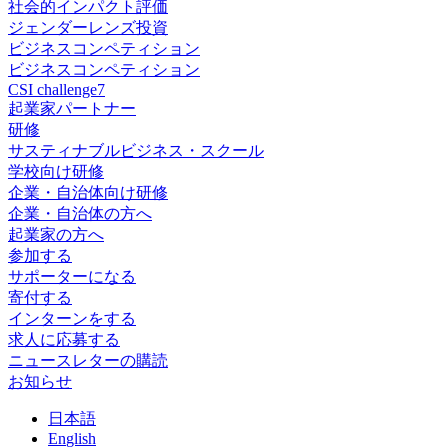
社会的インパクト評価
ジェンダーレンズ投資
ビジネスコンペティション
ビジネスコンペティション
CSI challenge7
起業家パートナー
研修
サスティナブルビジネス・スクール
学校向け研修
企業・自治体向け研修
企業・自治体の方へ
起業家の方へ
参加する
サポーターになる
寄付する
インターンをする
求人に応募する
ニュースレターの購読
お知らせ
日
本語
En
glish