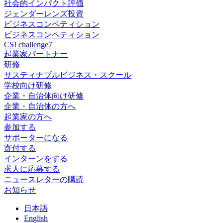
社会的インパクト評価
ジェンダーレンズ投資
ビジネスコンペティション
ビジネスコンペティション
CSI challenge7
起業家パートナー
研修
サスティナブルビジネス・スクール
学校向け研修
企業・自治体向け研修
企業・自治体の方へ
起業家の方へ
参加する
サポーターになる
寄付する
インターンをする
求人に応募する
ニュースレターの購読
お知らせ
日
本語
En
glish