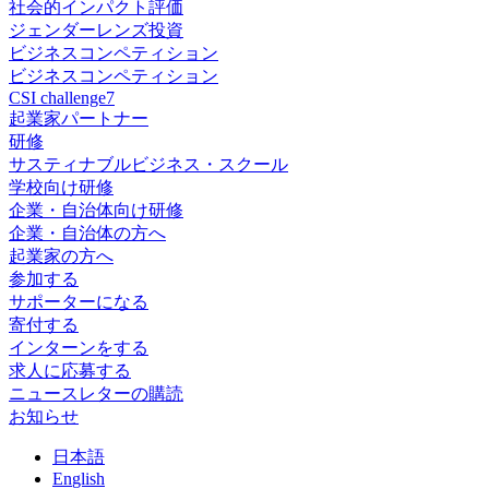
社会的インパクト評価
ジェンダーレンズ投資
ビジネスコンペティション
ビジネスコンペティション
CSI challenge7
起業家パートナー
研修
サスティナブルビジネス・スクール
学校向け研修
企業・自治体向け研修
企業・自治体の方へ
起業家の方へ
参加する
サポーターになる
寄付する
インターンをする
求人に応募する
ニュースレターの購読
お知らせ
日
本語
En
glish