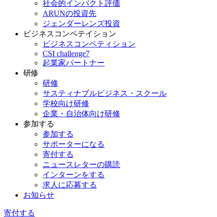
社会的インパクト評価
ARUNの投資先
ジェンダーレンズ投資
ビジネスコンペテイション
ビジネスコンペティション
CSI challenge7
起業家パートナー
研修
研修
サスティナブルビジネス・スクール
学校向け研修
企業・自治体向け研修
参加する
参加する
サポーターになる
寄付する
ニュースレターの購読
インターンをする
求人に応募する
お知らせ
寄付する