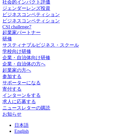
社会的インパクト評価
ジェンダーレンズ投資
ビジネスコンペティション
ビジネスコンペティション
CSI challenge7
起業家パートナー
研修
サスティナブルビジネス・スクール
学校向け研修
企業・自治体向け研修
企業・自治体の方へ
起業家の方へ
参加する
サポーターになる
寄付する
インターンをする
求人に応募する
ニュースレターの購読
お知らせ
日
本語
En
glish