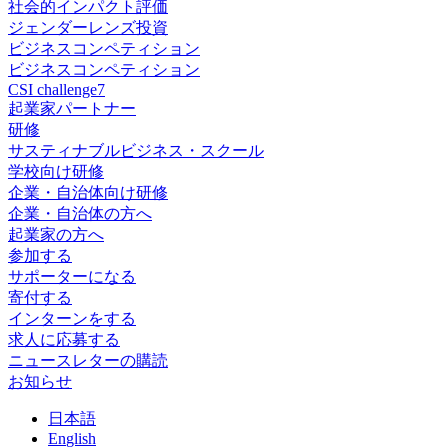
社会的インパクト評価
ジェンダーレンズ投資
ビジネスコンペティション
ビジネスコンペティション
CSI challenge7
起業家パートナー
研修
サスティナブルビジネス・スクール
学校向け研修
企業・自治体向け研修
企業・自治体の方へ
起業家の方へ
参加する
サポーターになる
寄付する
インターンをする
求人に応募する
ニュースレターの購読
お知らせ
日
本語
En
glish