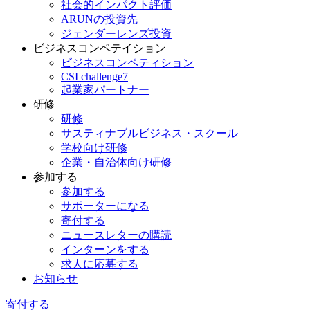
社会的インパクト評価
ARUNの投資先
ジェンダーレンズ投資
ビジネスコンペテイション
ビジネスコンペティション
CSI challenge7
起業家パートナー
研修
研修
サスティナブルビジネス・スクール
学校向け研修
企業・自治体向け研修
参加する
参加する
サポーターになる
寄付する
ニュースレターの購読
インターンをする
求人に応募する
お知らせ
寄付する