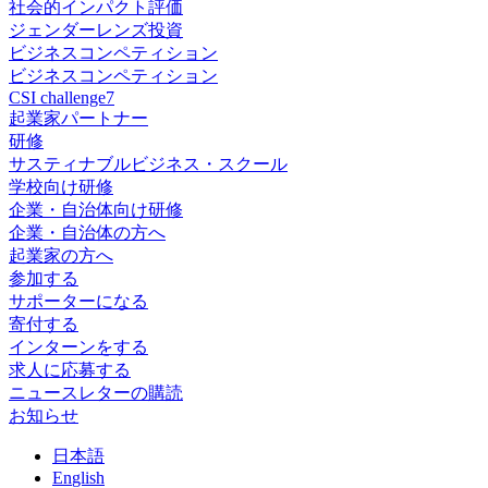
社会的インパクト評価
ジェンダーレンズ投資
ビジネスコンペティション
ビジネスコンペティション
CSI challenge7
起業家パートナー
研修
サスティナブルビジネス・スクール
学校向け研修
企業・自治体向け研修
企業・自治体の方へ
起業家の方へ
参加する
サポーターになる
寄付する
インターンをする
求人に応募する
ニュースレターの購読
お知らせ
日
本語
En
glish