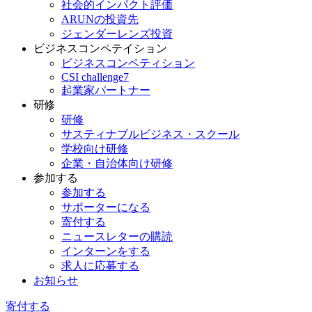
社会的インパクト評価
ARUNの投資先
ジェンダーレンズ投資
ビジネスコンペテイション
ビジネスコンペティション
CSI challenge7
起業家パートナー
研修
研修
サスティナブルビジネス・スクール
学校向け研修
企業・自治体向け研修
参加する
参加する
サポーターになる
寄付する
ニュースレターの購読
インターンをする
求人に応募する
お知らせ
寄付する