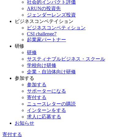
社会的インパクト評価
ARUNの投資先
ジェンダーレンズ投資
ビジネスコンペテイション
ビジネスコンペティション
CSI challenge7
起業家パートナー
研修
研修
サスティナブルビジネス・スクール
学校向け研修
企業・自治体向け研修
参加する
参加する
サポーターになる
寄付する
ニュースレターの購読
インターンをする
求人に応募する
お知らせ
寄付する