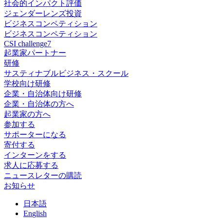
社会的インパクト評価
ジェンダーレンズ投資
ビジネスコンペティション
ビジネスコンペティション
CSI challenge7
起業家パートナー
研修
サスティナブルビジネス・スクール
学校向け研修
企業・自治体向け研修
企業・自治体の方へ
起業家の方へ
参加する
サポーターになる
寄付する
インターンをする
求人に応募する
ニュースレターの購読
お知らせ
日
本語
En
glish