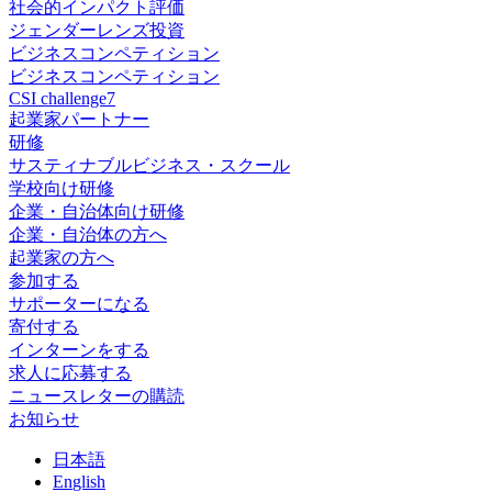
社会的インパクト評価
ジェンダーレンズ投資
ビジネスコンペティション
ビジネスコンペティション
CSI challenge7
起業家パートナー
研修
サスティナブルビジネス・スクール
学校向け研修
企業・自治体向け研修
企業・自治体の方へ
起業家の方へ
参加する
サポーターになる
寄付する
インターンをする
求人に応募する
ニュースレターの購読
お知らせ
日
本語
En
glish