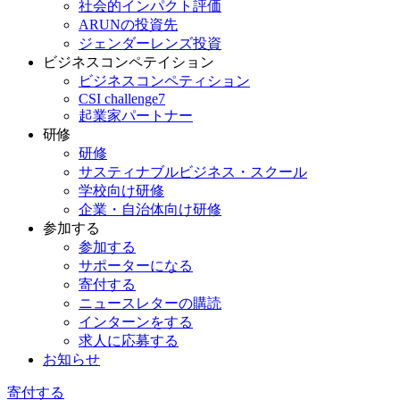
社会的インパクト評価
ARUNの投資先
ジェンダーレンズ投資
ビジネスコンペテイション
ビジネスコンペティション
CSI challenge7
起業家パートナー
研修
研修
サスティナブルビジネス・スクール
学校向け研修
企業・自治体向け研修
参加する
参加する
サポーターになる
寄付する
ニュースレターの購読
インターンをする
求人に応募する
お知らせ
寄付する