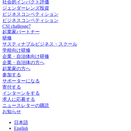
社会的インパクト評価
ジェンダーレンズ投資
ビジネスコンペティション
ビジネスコンペティション
CSI challenge7
起業家パートナー
研修
サスティナブルビジネス・スクール
学校向け研修
企業・自治体向け研修
企業・自治体の方へ
起業家の方へ
参加する
サポーターになる
寄付する
インターンをする
求人に応募する
ニュースレターの購読
お知らせ
日
本語
En
glish