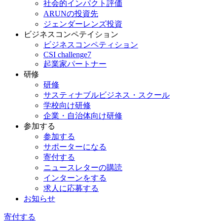
社会的インパクト評価
ARUNの投資先
ジェンダーレンズ投資
ビジネスコンペテイション
ビジネスコンペティション
CSI challenge7
起業家パートナー
研修
研修
サスティナブルビジネス・スクール
学校向け研修
企業・自治体向け研修
参加する
参加する
サポーターになる
寄付する
ニュースレターの購読
インターンをする
求人に応募する
お知らせ
寄付する