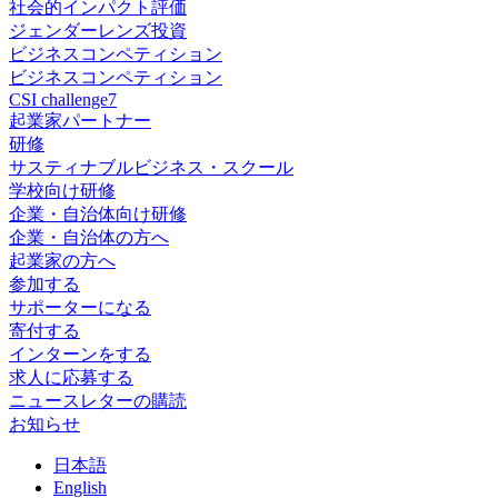
社会的インパクト評価
ジェンダーレンズ投資
ビジネスコンペティション
ビジネスコンペティション
CSI challenge7
起業家パートナー
研修
サスティナブルビジネス・スクール
学校向け研修
企業・自治体向け研修
企業・自治体の方へ
起業家の方へ
参加する
サポーターになる
寄付する
インターンをする
求人に応募する
ニュースレターの購読
お知らせ
日
本語
En
glish