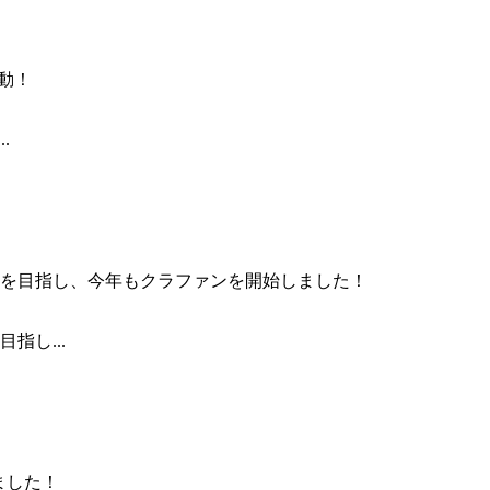
.
指し...