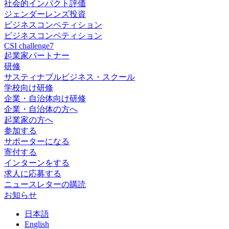
社会的インパクト評価
ジェンダーレンズ投資
ビジネスコンペティション
ビジネスコンペティション
CSI challenge7
起業家パートナー
研修
サスティナブルビジネス・スクール
学校向け研修
企業・自治体向け研修
企業・自治体の方へ
起業家の方へ
参加する
サポーターになる
寄付する
インターンをする
求人に応募する
ニュースレターの購読
お知らせ
日
本語
En
glish