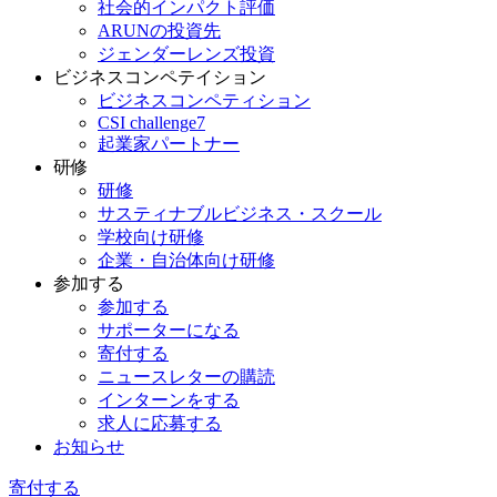
社会的インパクト評価
ARUNの投資先
ジェンダーレンズ投資
ビジネスコンペテイション
ビジネスコンペティション
CSI challenge7
起業家パートナー
研修
研修
サスティナブルビジネス・スクール
学校向け研修
企業・自治体向け研修
参加する
参加する
サポーターになる
寄付する
ニュースレターの購読
インターンをする
求人に応募する
お知らせ
寄付する